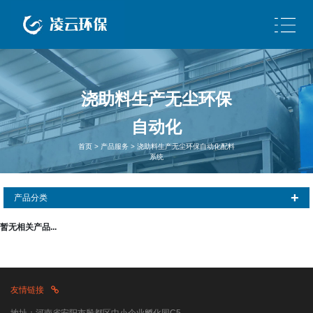
浇助
料生产无尘环保
自动化
首页
>
产品服务
>
浇助料生产无尘环保自动化配料
系统
+
产品分类
暂无相关产品...
集中式收尘
分散式收尘
增量计量
减量计量
纯单片机控制
单片机加PLC控制
友情链接
纯PLC控制
浇助料生产无尘环保自动化配料系统
切泥盘