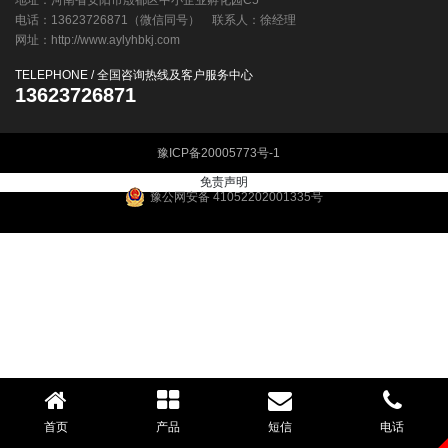
地址：河南省安阳市殷都区中小企业孵化园C5
电话：13623726871（微信同号） 联系人：徐经理
组态界面
网址：http://www.aylyhbkj.com
TELEPHONE / 全国咨询热线及客户服务中心
13623726871
豫ICP备20005773号-1
免责声明
豫公网安备 41052202001335号
首页
产品
短信
电话