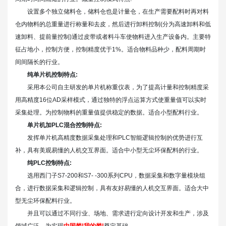
设置多个独立储料仓，储料仓也是计量仓，在生产需要配料时再对料
仓内物料的总重量进行称量和去皮，然后进行卸料控制(分为高速卸料和低
速卸料、提前量控制)通过皮带或者料斗车使物料进入生产设备内。主要特
征占地小，控制方便，控制精度优于1%。适合物料品种少，配料周期时
间间隔长的行业。
纯单片机控制特点:
采用本公司自主研发的单片机称重仪表，为了提高计量和控制精度采
用高精度16位AD采样模式，通过独特的浮点运算方式使重量值可以实时
采集处理。为控制物料的重量值提供稳定的数据。适合小型配料行业。
单片机加PLC混合控制特点:
发挥单片机高精度数据采集处理和PLC智能逻辑控制的优势进行互
补，具有美观易懂的人机交互界面。适合中小型无尘环保配料的行业。
纯PLC控制特点:
选用西门子S7-200和S7- -300系列CPU，数据采集和数字量模块组
合，进行数据采集和逻辑控制，具有友好易懂的人机交互界面。适合大中
型无尘环保配料行业。
并且可以通过不同行业、场地、需求进行定向设计开发和生产，涉及
领域广泛。为实现
中国梦!我的梦!
奠定基础。